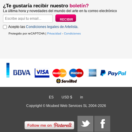
¿Te gustaría recibir nuestro
boletín?
La última hora y novedades del mundo del arte en tu correo electrónico
Acepto las
Condiciones legales de Artelista
.
Protegido por reCAPTCHA |
Privacidad
-
Condiciones
ES
/
USD $
/
in
Copyright © Mcubed Web Services SL 2004-2026